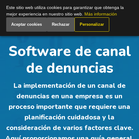
Spain
Este sitio web utiliza cookies para garantizar que obtenga la
mejor experiencia en nuestro sitio web.
Más información
Aceptar cookies
Rechazar
Personalizar
Software de canal
de denuncias
La implementación de un canal de
denuncias en una empresa es un
proceso importante que requiere una
planificación cuidadosa y la
consideración de varios factores clave.
Aquí proporcionamos una guía general,