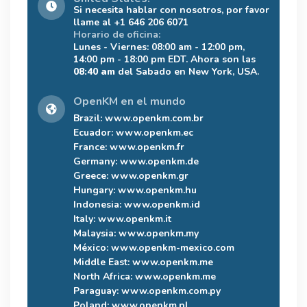
Si necesita hablar con nosotros, por favor
llame al +1 646 206 6071
Horario de oficina:
Lunes - Viernes: 08:00 am - 12:00 pm,
14:00 pm - 18:00 pm EDT. Ahora son las
08:40 am
del Sabado en New York, USA.
OpenKM en el mundo
Brazil:
www.openkm.com.br
Ecuador:
www.openkm.ec
France:
www.openkm.fr
Germany:
www.openkm.de
Greece:
www.openkm.gr
Hungary:
www.openkm.hu
Indonesia:
www.openkm.id
Italy:
www.openkm.it
Malaysia:
www.openkm.my
México:
www.openkm-mexico.com
Middle East:
www.openkm.me
North Africa:
www.openkm.me
Paraguay:
www.openkm.com.py
Poland:
www.openkm.pl