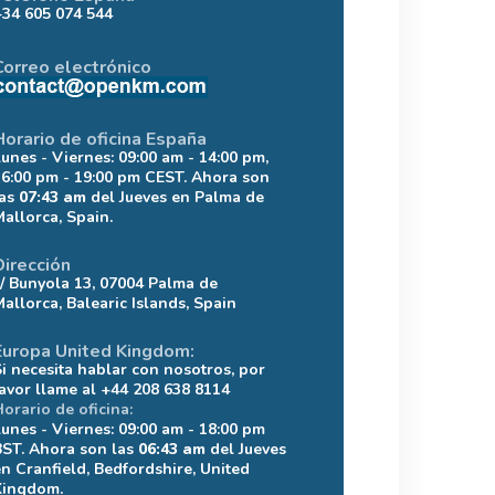
+34 605 074 544
Correo electrónico
Horario de oficina España
Lunes - Viernes: 09:00 am - 14:00 pm,
16:00 pm - 19:00 pm CEST. Ahora son
las
07:43 am
del Jueves en Palma de
Mallorca, Spain.
Dirección
c/ Bunyola 13, 07004 Palma de
Mallorca, Balearic Islands, Spain
Europa United Kingdom:
Si necesita hablar con nosotros, por
favor llame al +44 208 638 8114
Horario de oficina:
Lunes - Viernes: 09:00 am - 18:00 pm
BST. Ahora son las
06:43 am
del Jueves
en Cranfield, Bedfordshire, United
Kingdom.