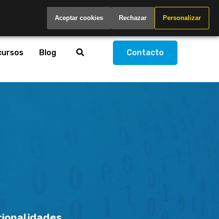
Spain
Aceptar cookies
Rechazar
Personalizar
cursos
Blog
Contacto
ionalidades.