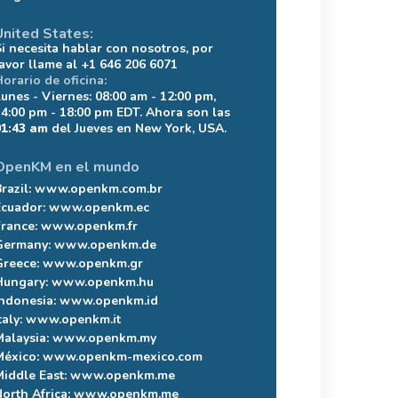
United States:
Si necesita hablar con nosotros, por
favor llame al +1 646 206 6071
Horario de oficina:
Lunes - Viernes: 08:00 am - 12:00 pm,
14:00 pm - 18:00 pm EDT. Ahora son las
01:43 am
del Jueves en New York, USA.
OpenKM en el mundo
razil:
www.openkm.com.br
Ecuador:
www.openkm.ec
France:
www.openkm.fr
Germany:
www.openkm.de
Greece:
www.openkm.gr
Hungary:
www.openkm.hu
Indonesia:
www.openkm.id
taly:
www.openkm.it
Malaysia:
www.openkm.my
México:
www.openkm-mexico.com
Middle East:
www.openkm.me
North Africa:
www.openkm.me