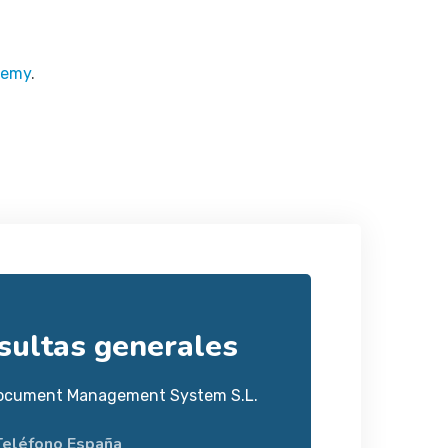
demy
.
sultas generales
ocument Management System S.L.
Teléfono España