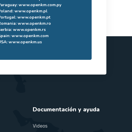
Paraguay:
www.openkm.com.py
Poland:
www.openkm.pl
Portugal:
www.openkm.pt
Romania:
www.openkm.ro
Serbia:
www.openkm.rs
Spain:
www.openkm.com
USA:
www.openkm.us
Documentación y ayuda
Videos