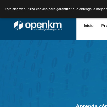
Llámanos:
+34 605 074 544
Correo:
Este sitio web utiliza cookies para garantizar que obtenga la mejor 
Inicio
Pr
Aprenda cóm