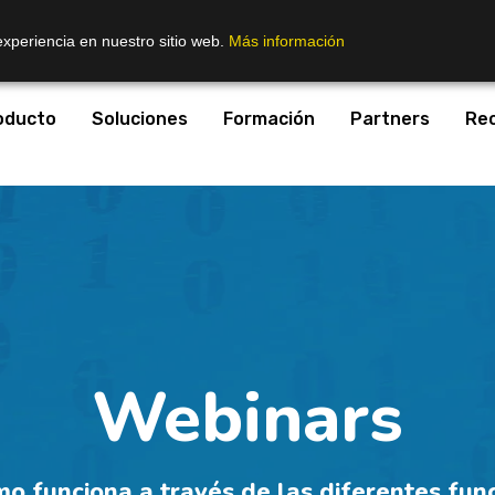
experiencia en nuestro sitio web.
Más información
oducto
Soluciones
Formación
Partners
Re
Webinars
o funciona a través de las diferentes func