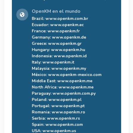
OpenKM en el mundo
Brazil:
www.openkm.com.br
Ecuador:
www.openkm.ec
France:
www.openkm.fr
Germany:
www.openkm.de
Greece:
www.openkm.gr
Hungary:
www.openkm.hu
Indonesia:
www.openkm.id
Italy:
www.openkm.it
Malaysia:
www.openkm.my
México:
www.openkm-mexico.com
Middle East:
www.openkm.me
North Africa:
www.openkm.me
Paraguay:
www.openkm.com.py
Poland:
www.openkm.pl
Portugal:
www.openkm.pt
Romania:
www.openkm.ro
Serbia:
www.openkm.rs
Spain:
www.openkm.com
USA:
www.openkm.us