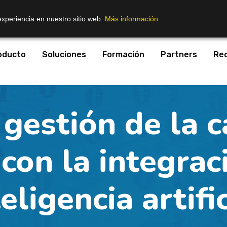
experiencia en nuestro sitio web.
Más información
oducto
Soluciones
Formación
Partners
Re
 gestión de la c
 con la integrac
eligencia artifi