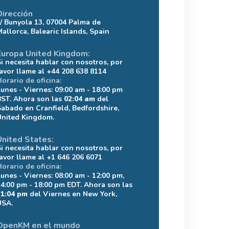
Dirección
c/ Bunyola 13, 07004 Palma de
Mallorca, Balearic Islands, Spain
Europa United Kingdom:
Si necesita hablar con nosotros, por
favor llame al +44 208 638 8114
Horario de oficina:
Lunes - Viernes: 09:00 am - 18:00 pm
BST. Ahora son las
02:04 am
del
Sabado en Cranfield, Bedfordshire,
United Kingdom.
United States:
Si necesita hablar con nosotros, por
favor llame al +1 646 206 6071
Horario de oficina:
Lunes - Viernes: 08:00 am - 12:00 pm,
14:00 pm - 18:00 pm EDT. Ahora son las
21:04 pm
del Viernes en New York,
USA.
OpenKM en el mundo