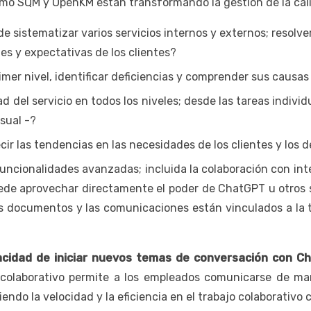
mo SQM y OpenKM están transformando la gestión de la calid
 sistematizar varios servicios internos y externos; resolv
es y expectativas de los clientes?
rimer nivel, identificar deficiencias y comprender sus caus
d del servicio en todos los niveles; desde las tareas individ
sual -?
ecir las tendencias en las necesidades de los clientes y los 
ncionalidades avanzadas; incluida la colaboración con inteli
de aprovechar directamente el poder de ChatGPT u otros ser
 documentos y las comunicaciones están vinculados a la ta
pacidad de iniciar nuevos temas de conversación con Ch
 colaborativo permite a los empleados comunicarse de ma
ndo la velocidad y la eficiencia en el trabajo colaborativo 