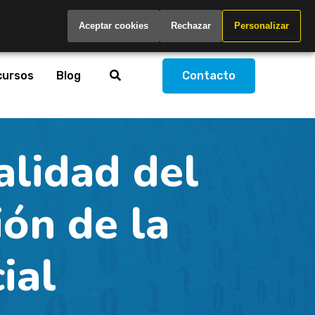
Spain
Aceptar cookies
Rechazar
Personalizar
cursos
Blog
Contacto
alidad del
ión de la
cial