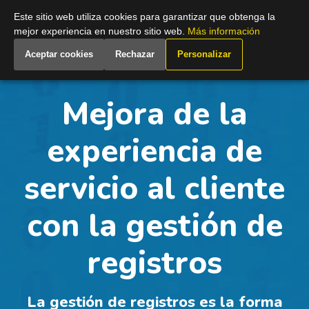
Spain
Este sitio web utiliza cookies para garantizar que obtenga la
mejor experiencia en nuestro sitio web.
Más información
Aceptar cookies
Rechazar
Personalizar
Mejora de la
experiencia de
servicio al cliente
con la gestión de
registros
La gestión de registros es la forma