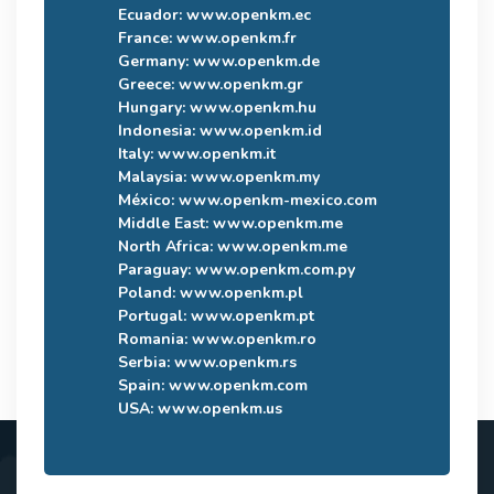
Ecuador:
www.openkm.ec
France:
www.openkm.fr
Germany:
www.openkm.de
Greece:
www.openkm.gr
Hungary:
www.openkm.hu
Indonesia:
www.openkm.id
Italy:
www.openkm.it
Malaysia:
www.openkm.my
México:
www.openkm-mexico.com
Middle East:
www.openkm.me
North Africa:
www.openkm.me
Paraguay:
www.openkm.com.py
Poland:
www.openkm.pl
Portugal:
www.openkm.pt
Romania:
www.openkm.ro
Serbia:
www.openkm.rs
Spain:
www.openkm.com
USA:
www.openkm.us