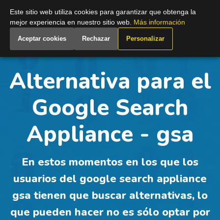
Spain
Este sitio web utiliza cookies para garantizar que obtenga la
mejor experiencia en nuestro sitio web.
Más información
Aceptar cookies
Rechazar
Personalizar
Alternativa para el
Google Search
Appliance - gsa
En estos momentos en los que los
usuarios del google search appliance
gsa tienen que buscar alternativas, lo
que pueden hacer no es sólo optar por