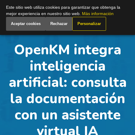
Spain
Este sitio web utiliza cookies para garantizar que obtenga la
mejor experiencia en nuestro sitio web.
Más información
Aceptar cookies
Rechazar
Personalizar
OpenKM integra
inteligencia
artificial: consulta
la documentación
con un asistente
virtual IA