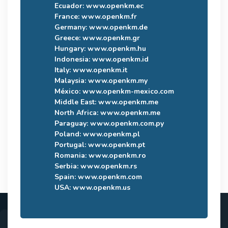
Ecuador:
www.openkm.ec
France:
www.openkm.fr
Germany:
www.openkm.de
Greece:
www.openkm.gr
Hungary:
www.openkm.hu
Indonesia:
www.openkm.id
Italy:
www.openkm.it
Malaysia:
www.openkm.my
México:
www.openkm-mexico.com
Middle East:
www.openkm.me
North Africa:
www.openkm.me
Paraguay:
www.openkm.com.py
Poland:
www.openkm.pl
Portugal:
www.openkm.pt
Romania:
www.openkm.ro
Serbia:
www.openkm.rs
Spain:
www.openkm.com
USA:
www.openkm.us