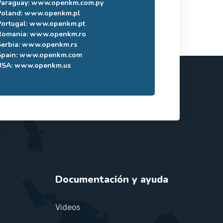
Paraguay:
www.openkm.com.py
Poland:
www.openkm.pl
Portugal:
www.openkm.pt
Romania:
www.openkm.ro
Serbia:
www.openkm.rs
Spain:
www.openkm.com
USA:
www.openkm.us
Documentación y ayuda
Videos