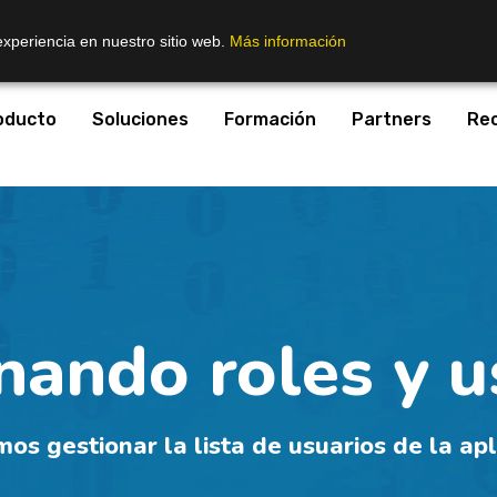
experiencia en nuestro sitio web.
Más información
oducto
Soluciones
Formación
Partners
Re
nando roles y u
 gestionar la lista de usuarios de la apl