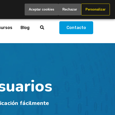
Spain
Aceptar cookies
Rechazar
Personalizar
cursos
Blog
Contacto
suarios
icación fácilmente