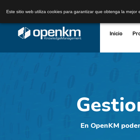
Llámanos:
+34 605 074 544
Correo:
Este sitio web utiliza cookies para garantizar que obtenga la mejor 
Inicio
Pr
Gestio
En OpenKM podemos