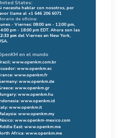
United States:
Si necesita hablar con nosotros, por
favor llame al +1 646 206 6071
Horario de oficina:
Lunes - Viernes: 08:00 am - 12:00 pm,
14:00 pm - 18:00 pm EDT. Ahora son las
12:33 pm
del Viernes en New York,
USA.
OpenKM en el mundo
razil:
www.openkm.com.br
Ecuador:
www.openkm.ec
France:
www.openkm.fr
Germany:
www.openkm.de
Greece:
www.openkm.gr
Hungary:
www.openkm.hu
Indonesia:
www.openkm.id
taly:
www.openkm.it
Malaysia:
www.openkm.my
México:
www.openkm-mexico.com
Middle East:
www.openkm.me
North Africa:
www.openkm.me