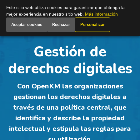
Spain
Este sitio web utiliza cookies para garantizar que obtenga la
mejor experiencia en nuestro sitio web.
Más información
Aceptar cookies
Rechazar
Personalizar
Gestión de
derechos digitales
Con OpenKM las organizaciones
gestionan los derechos digitales a
través de una política central, que
identifica y describe la propiedad
intelectual y estipula las reglas para
su utilización.