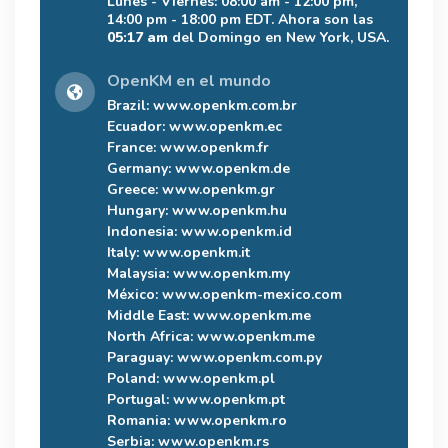
Lunes - Viernes: 08:00 am - 12:00 pm,
14:00 pm - 18:00 pm EDT. Ahora son las
05:17 am
del Domingo en New York, USA.
OpenKM en el mundo
Brazil:
www.openkm.com.br
Ecuador:
www.openkm.ec
France:
www.openkm.fr
Germany:
www.openkm.de
Greece:
www.openkm.gr
Hungary:
www.openkm.hu
Indonesia:
www.openkm.id
Italy:
www.openkm.it
Malaysia:
www.openkm.my
México:
www.openkm-mexico.com
Middle East:
www.openkm.me
North Africa:
www.openkm.me
Paraguay:
www.openkm.com.py
Poland:
www.openkm.pl
Portugal:
www.openkm.pt
Romania:
www.openkm.ro
Serbia:
www.openkm.rs