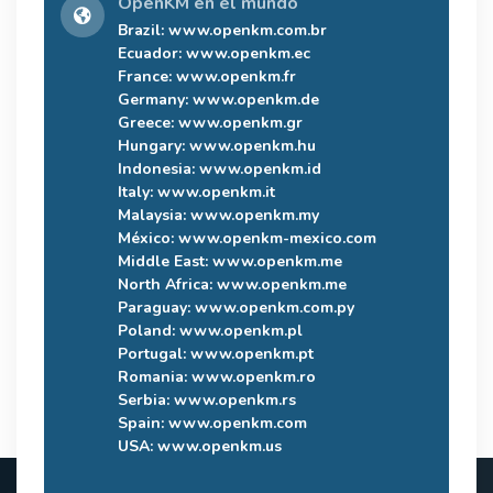
OpenKM en el mundo
Brazil:
www.openkm.com.br
Ecuador:
www.openkm.ec
France:
www.openkm.fr
Germany:
www.openkm.de
Greece:
www.openkm.gr
Hungary:
www.openkm.hu
Indonesia:
www.openkm.id
Italy:
www.openkm.it
Malaysia:
www.openkm.my
México:
www.openkm-mexico.com
Middle East:
www.openkm.me
North Africa:
www.openkm.me
Paraguay:
www.openkm.com.py
Poland:
www.openkm.pl
Portugal:
www.openkm.pt
Romania:
www.openkm.ro
Serbia:
www.openkm.rs
Spain:
www.openkm.com
USA:
www.openkm.us