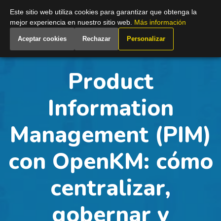
Spain
Este sitio web utiliza cookies para garantizar que obtenga la
mejor experiencia en nuestro sitio web.
Más información
Aceptar cookies
Rechazar
Personalizar
Product
Information
Management (PIM)
con OpenKM: cómo
centralizar,
gobernar y