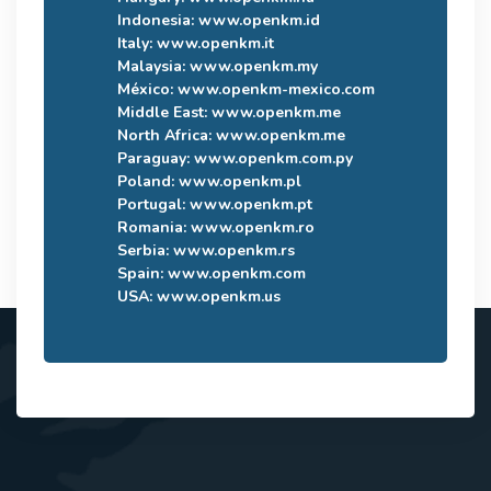
Indonesia:
www.openkm.id
Italy:
www.openkm.it
Malaysia:
www.openkm.my
México:
www.openkm-mexico.com
Middle East:
www.openkm.me
North Africa:
www.openkm.me
Paraguay:
www.openkm.com.py
Poland:
www.openkm.pl
Portugal:
www.openkm.pt
Romania:
www.openkm.ro
Serbia:
www.openkm.rs
Spain:
www.openkm.com
USA:
www.openkm.us