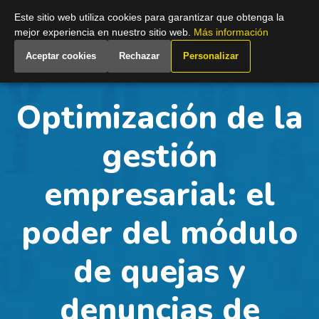
Spain
Este sitio web utiliza cookies para garantizar que obtenga la
mejor experiencia en nuestro sitio web.
Más información
Aceptar cookies
Rechazar
Personalizar
Optimización de la
gestión
empresarial: el
poder del módulo
de quejas y
denuncias de