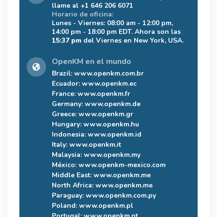
llame al +1 646 206 6071
Horario de oficina:
Lunes - Viernes: 08:00 am - 12:00 pm,
14:00 pm - 18:00 pm EDT. Ahora son las
15:37 pm
del Viernes en New York, USA.
OpenKM en el mundo
Brazil:
www.openkm.com.br
Ecuador:
www.openkm.ec
France:
www.openkm.fr
Germany:
www.openkm.de
Greece:
www.openkm.gr
Hungary:
www.openkm.hu
Indonesia:
www.openkm.id
Italy:
www.openkm.it
Malaysia:
www.openkm.my
México:
www.openkm-mexico.com
Middle East:
www.openkm.me
North Africa:
www.openkm.me
Paraguay:
www.openkm.com.py
Poland:
www.openkm.pl
Portugal:
www.openkm.pt