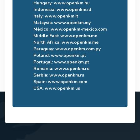
Hungary:
www.openkm.hu
Indonesia:
www.openkm.id
Italy:
www.openkm.it
Malaysia:
www.openkm.my
México:
www.openkm-mexico.com
Middle East:
www.openkm.me
North Africa:
www.openkm.me
Paraguay:
www.openkm.com.py
Poland:
www.openkm.pl
Portugal:
www.openkm.pt
Romania:
www.openkm.ro
Serbia:
www.openkm.rs
Spain:
www.openkm.com
USA:
www.openkm.us