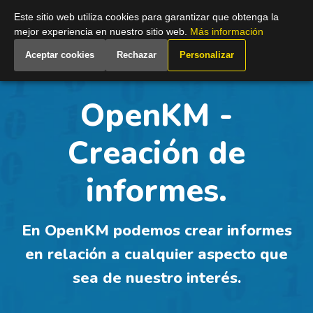
Spain
Este sitio web utiliza cookies para garantizar que obtenga la
mejor experiencia en nuestro sitio web.
Más información
Aceptar cookies
Rechazar
Personalizar
OpenKM -
Creación de
informes.
En OpenKM podemos crear informes
en relación a cualquier aspecto que
sea de nuestro interés.