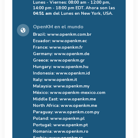
Lunes - Viernes: 08:00 am - 12:00 pm,
14:00 pm - 18:00 pm EDT. Ahora son las
04:51 am
del Lunes en New York, USA.
OpenKM en el mundo
Brazil:
www.openkm.com.br
Ecuador:
www.openkm.ec
France:
www.openkm.fr
Germany:
www.openkm.de
Greece:
www.openkm.gr
Hungary:
www.openkm.hu
Indonesia:
www.openkm.id
Italy:
www.openkm.it
Malaysia:
www.openkm.my
México:
www.openkm-mexico.com
Middle East:
www.openkm.me
North Africa:
www.openkm.me
Paraguay:
www.openkm.com.py
Poland:
www.openkm.pl
Portugal:
www.openkm.pt
Romania:
www.openkm.ro
Serbia:
www.openkm.rs