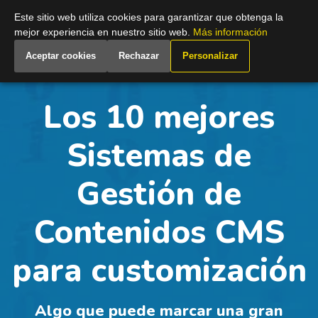
Spain
Este sitio web utiliza cookies para garantizar que obtenga la
mejor experiencia en nuestro sitio web.
Más información
Aceptar cookies
Rechazar
Personalizar
Los 10 mejores
Sistemas de
Gestión de
Contenidos CMS
para customización
Algo que puede marcar una gran