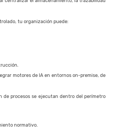
 centralizar el almacenamiento, la trazabilidad
trolado, tu organización puede:
trucción.
ntegrar motores de IA en entornos on-premise, de
n de procesos se ejecutan dentro del perímetro
imiento normativo.