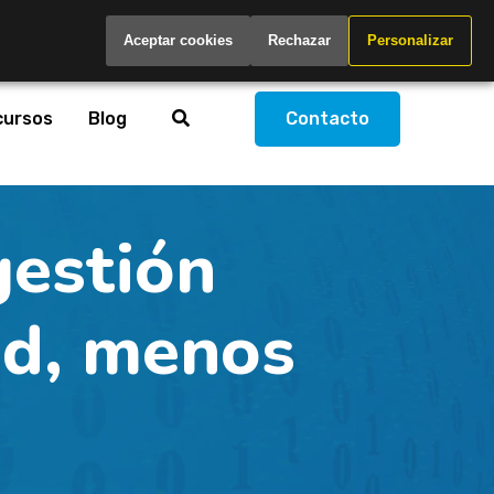
Spain
Aceptar cookies
Rechazar
Personalizar
cursos
Blog
Contacto
gestión
ad, menos