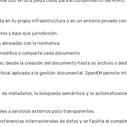
ertido en una pieza clave para el cumplimiento del RGPD, al
 en tu propia infraestructura o en un entorno privado con
os y bajo qué jurisdicción.
n alineadas con la normativa.
 modifica o comparte cada documento.
as: desde la creación del documento hasta su archivo o des
tificial aplicada a la gestión documental. OpenKM permite i
ón de metadatos, la búsqueda semántica y la automatizació
les a servicios externos poco transparentes.
nsferencias internacionales de datos y se facilita el cumpl