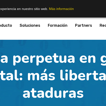
experiencia en nuestro sitio web.
Más información
oducto
Soluciones
Formación
Partners
Re
ia perpetua en 
al: más libert
ataduras