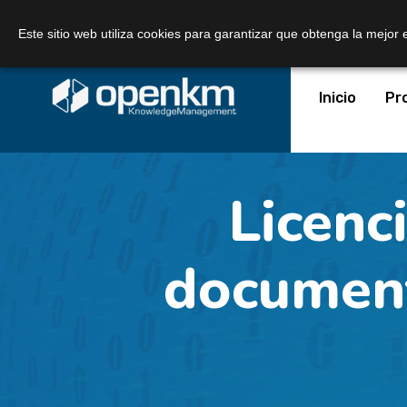
Llámanos:
+34 605 074 544
Correo:
Este sitio web utiliza cookies para garantizar que obtenga la mejor 
Inicio
Pr
Licenc
document