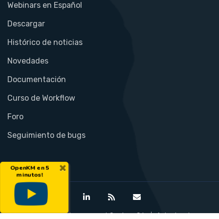
Webinars en Español
Descargar
Histórico de noticias
Novedades
Documentación
Curso de Workflow
Foro
Seguimiento de bugs
×
OpenKM en 5
minutos!
©Open Document Management System S.L.
Aviso legal