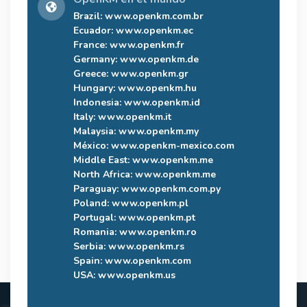
Brazil:
www.openkm.com.br
Ecuador:
www.openkm.ec
France:
www.openkm.fr
Germany:
www.openkm.de
Greece:
www.openkm.gr
Hungary:
www.openkm.hu
Indonesia:
www.openkm.id
Italy:
www.openkm.it
Malaysia:
www.openkm.my
México:
www.openkm-mexico.com
Middle East:
www.openkm.me
North Africa:
www.openkm.me
Paraguay:
www.openkm.com.py
Poland:
www.openkm.pl
Portugal:
www.openkm.pt
Romania:
www.openkm.ro
Serbia:
www.openkm.rs
Spain:
www.openkm.com
USA:
www.openkm.us