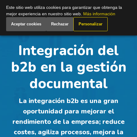
Spain
Este sitio web utiliza cookies para garantizar que obtenga la
mejor experiencia en nuestro sitio web.
Más información
Aceptar cookies
Rechazar
Personalizar
Integración del
b2b en la gestión
documental
La integración b2b es una gran
oportunidad para mejorar el
rendimiento de la empresa; reduce
costes, agiliza procesos, mejora la