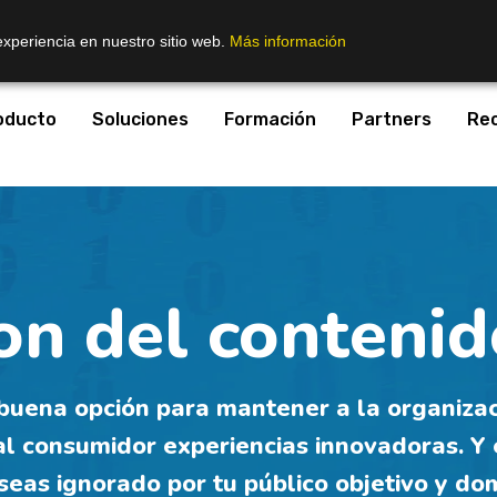
experiencia en nuestro sitio web.
Más información
oducto
Soluciones
Formación
Partners
Re
on del conteni
buena opción para mantener a la organizaci
l consumidor experiencias innovadoras. Y 
seas ignorado por tu público objetivo y do