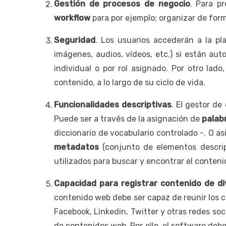
Gestión de procesos de negocio
. Para p
workflow
para por ejemplo; organizar de forma
Seguridad
. Los usuarios accederán a la pl
imágenes, audios, vídeos, etc.) si están aut
individual o por rol asignado. Por otro lado
contenido, a lo largo de su ciclo de vida.
Funcionalidades descriptivas
. El gestor de
Puede ser a través de la asignación de
palab
diccionario de vocabulario controlado -. O a
metadatos
(conjunto de elementos descrip
utilizados para buscar y encontrar el conteni
Capacidad para registrar contenido de d
contenido web debe ser capaz de reunir los c
Facebook, Linkedin, Twitter y otras redes so
de contenidos web. Por ello, el software deb