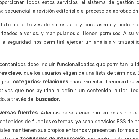
roporcionar todos estos servicios, el sistema de gestió
 secuencial la revisión editorial o el proceso de aprobación
ataforma a través de su usuario y contraseña y podrán ac
orizados a verlos; y manipularlos si tienen permisos. A su v
, la seguridad nos permitirá ejercer un análisis y trazabil
 contenidos debe incluir funcionalidades que permitan la id
ras clave
, que los usuarios eligen de una lista de términos.
signar
categorías
;
relaciones
–para vincular documentos en 
tivos que nos ayudan a definir un contenido: autor, fec
do, a través del
buscador
.
iversas fuentes
. Además de sostener contenidos sin que e
ontenidos de fuentes externas, ya sean servicios RSS de noti
ciales mantienen sus propios entornos y presentan formas di
e ofrecer
facilidades de integración
para incluir esta nuev