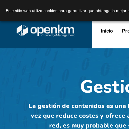
Llámanos:
+34 605 074 544
Correo:
Este sitio web utiliza cookies para garantizar que obtenga la mejor 
Inicio
Pr
Gesti
La gestión de contenidos es una 
vez que reduce costes y ofrece a
red, es muy probable que 