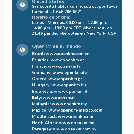
United States:
Si necesita hablar con nosotros, por favor
llame al +1 646 206 6071
Horario de oficina:
Lunes - Viernes: 08:00 am - 12:00 pm,
14:00 pm - 18:00 pm EDT. Ahora son las
21:46 pm
del Miércoles en New York, USA.
OpenKM en el mundo
Brazil:
www.openkm.com.br
Ecuador:
www.openkm.ec
France:
www.openkm.fr
Germany:
www.openkm.de
Greece:
www.openkm.gr
Hungary:
www.openkm.hu
Indonesia:
www.openkm.id
Italy:
www.openkm.it
Malaysia:
www.openkm.my
México:
www.openkm-mexico.com
Middle East:
www.openkm.me
North Africa:
www.openkm.me
Paraguay:
www.openkm.com.py