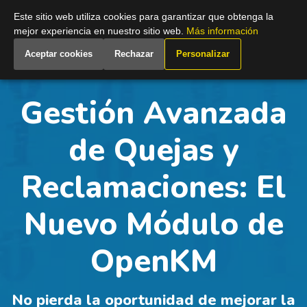
Spain
Este sitio web utiliza cookies para garantizar que obtenga la
mejor experiencia en nuestro sitio web.
Más información
Aceptar cookies
Rechazar
Personalizar
Gestión Avanzada
de Quejas y
Reclamaciones: El
Nuevo Módulo de
OpenKM
No pierda la oportunidad de mejorar la