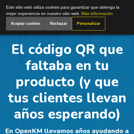
Spain
Este sitio web utiliza cookies para garantizar que obtenga la
mejor experiencia en nuestro sitio web.
Más información
Aceptar cookies
Rechazar
Personalizar
El código QR que
faltaba en tu
producto (y que
tus clientes llevan
años esperando)
En OpenKM llevamos años ayudando a