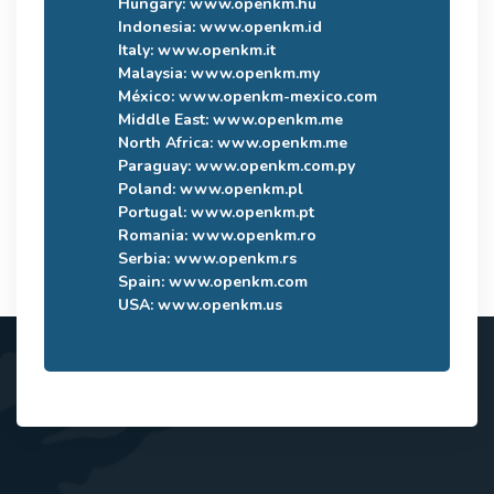
Hungary:
www.openkm.hu
Indonesia:
www.openkm.id
Italy:
www.openkm.it
Malaysia:
www.openkm.my
México:
www.openkm-mexico.com
Middle East:
www.openkm.me
North Africa:
www.openkm.me
Paraguay:
www.openkm.com.py
Poland:
www.openkm.pl
Portugal:
www.openkm.pt
Romania:
www.openkm.ro
Serbia:
www.openkm.rs
Spain:
www.openkm.com
USA:
www.openkm.us