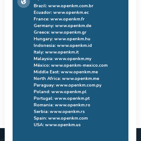
Brazil:
www.openkm.com.br
Ecuador:
www.openkm.ec
France:
www.openkm.fr
Germany:
www.openkm.de
Greece:
www.openkm.gr
Hungary:
www.openkm.hu
Indonesia:
www.openkm.id
Italy:
www.openkm.it
Malaysia:
www.openkm.my
México:
www.openkm-mexico.com
Middle East:
www.openkm.me
North Africa:
www.openkm.me
Paraguay:
www.openkm.com.py
Poland:
www.openkm.pl
Portugal:
www.openkm.pt
Romania:
www.openkm.ro
Serbia:
www.openkm.rs
Spain:
www.openkm.com
USA:
www.openkm.us