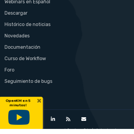
Webinars en Español
Descargar
Histórico de noticias
Novedades
Documentación
Curso de Workflow
Foro
Seguimiento de bugs
×
OpenKM en 5
minutos!
©Open Document Management System S.L.
Aviso legal