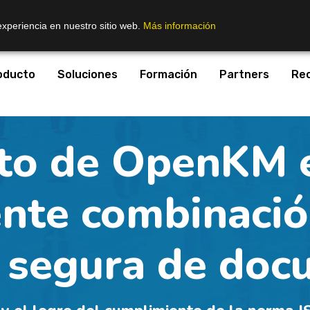
experiencia en nuestro sitio web.
Más información
oducto
Soluciones
Formación
Partners
Re
to de OpenKM e
nte combinació
 segura de do