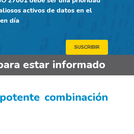
O 27001 debe ser una prioridad
aliosos activos de datos en el
en día
SUSCRIBIR
para estar informado
potente combinación