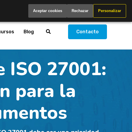
Spain
Aceptar cookies
Rechazar
Personalizar
cursos
Blog
Contacto
 ISO 27001:
n para la
cumentos