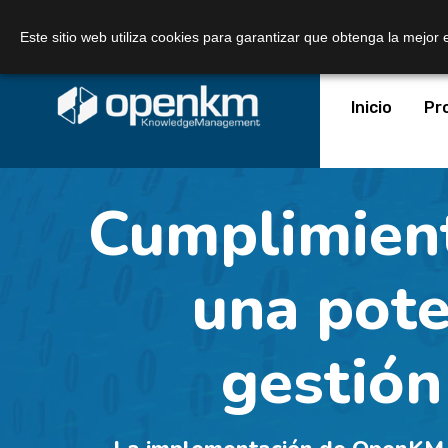
Llámanos:
+34 605 074 544
Correo:
Este sitio web utiliza cookies para garantizar que obtenga la mejor 
Inicio
Pr
Cumplimien
una pote
gestión