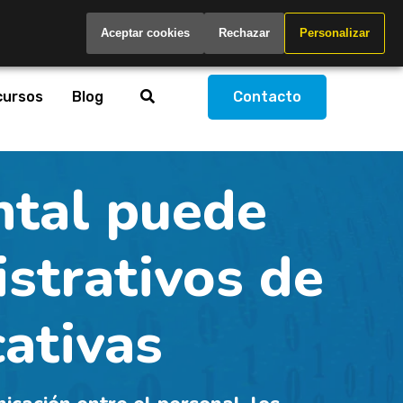
Spain
Aceptar cookies
Rechazar
Personalizar
cursos
Blog
Contacto
ntal puede
istrativos de
cativas