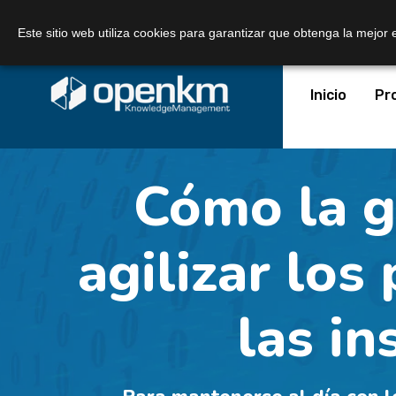
Llámanos:
+34 605 074 544
Correo:
Este sitio web utiliza cookies para garantizar que obtenga la mejor 
Inicio
Pr
Cómo la g
agilizar los
las in