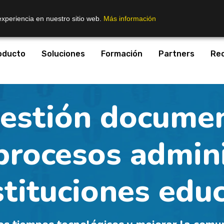
experiencia en nuestro sitio web.
Más información
oducto
Soluciones
Formación
Partners
Re
estión docume
 procesos admin
stituciones edu