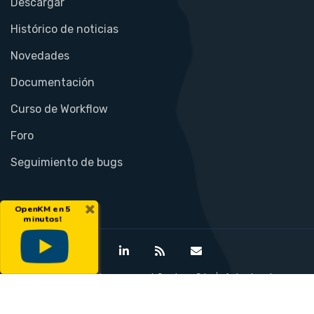
Descargar
Histórico de noticias
Novedades
Documentación
Curso de Workflow
Foro
Seguimiento de bugs
×
OpenKM en 5
minutos!
©Open Document Management System S.L.
Aviso legal
Política de privacidad