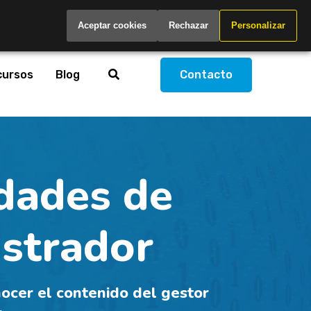
Spain
Aceptar cookies
Rechazar
Personalizar
cursos
Blog
Contacto
idades de
istrador
ocer el contenido del gestor