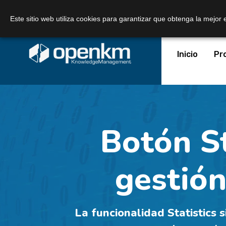
Llámanos:
+34 605 074 544
Correo:
Este sitio web utiliza cookies para garantizar que obtenga la mejor 
Inicio
Pr
Botón St
gestión
La funcionalidad Statistics