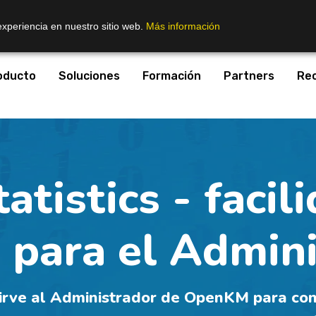
experiencia en nuestro sitio web.
Más información
oducto
Soluciones
Formación
Partners
Re
atistics - facil
 para el Admin
 sirve al Administrador de OpenKM para con