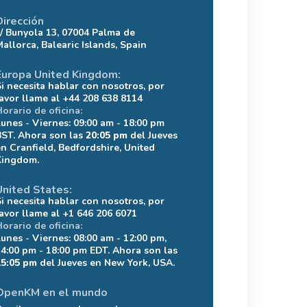
Dirección
c/ Bunyola 13, 07004 Palma de
Mallorca, Balearic Islands, Spain
Europa United Kingdom:
Si necesita hablar con nosotros, por
favor llame al +44 208 638 8114
Horario de oficina:
Lunes - Viernes: 09:00 am - 18:00 pm
BST. Ahora son las
20:05 pm
del Jueves
en Cranfield, Bedfordshire, United
Kingdom.
United States:
Si necesita hablar con nosotros, por
favor llame al +1 646 206 6071
Horario de oficina:
Lunes - Viernes: 08:00 am - 12:00 pm,
14:00 pm - 18:00 pm EDT. Ahora son las
15:05 pm
del Jueves en New York, USA.
OpenKM en el mundo